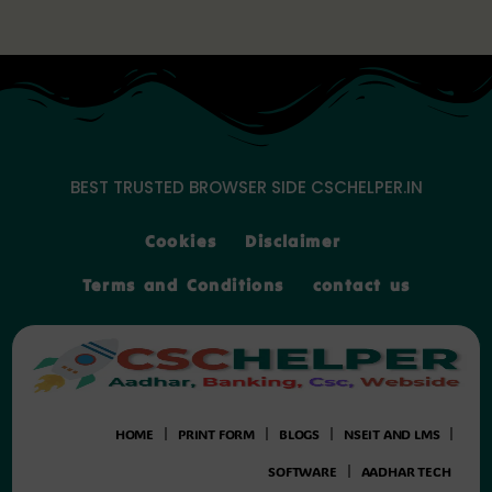
Skip
to
content
BEST TRUSTED BROWSER SIDE CSCHELPER.IN
Cookies
Disclaimer
Terms and Conditions
contact us
HOME
PRINT FORM
BLOGS
NSEIT AND LMS
SOFTWARE
AADHAR TECH