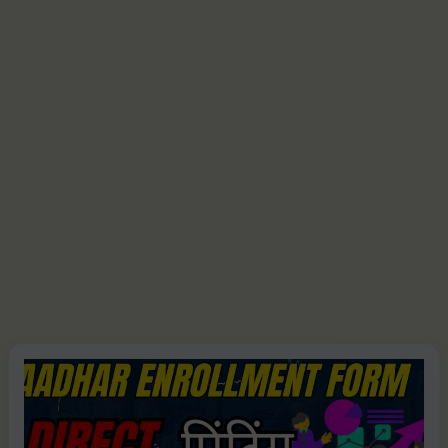
Aadhar
enrollment
form
2024