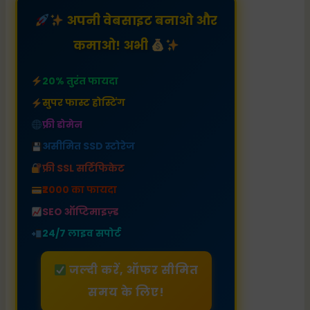
अपनी वेबसाइट बनाओ और
कमाओ! अभी
20% तुरंत फायदा
सुपर फास्ट होस्टिंग
फ्री डोमेन
असीमित SSD स्टोरेज
फ्री SSL सर्टिफिकेट
₹2000 का फायदा
SEO ऑप्टिमाइज़्ड
24/7 लाइव सपोर्ट
जल्दी करें, ऑफर सीमित
समय के लिए!