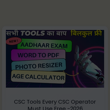
CSC
Tools
Every
CSC
Operator
Must
Use
Free
-2026
CSC Tools Every CSC Operator
Must Use Free -2026