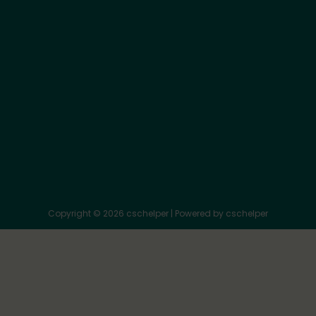
About Us
Disclaimer
Privacy Policy
Terms and Conditions
Contact Us
Cookies
Return and Refund Policy
Copyright © 2026 cschelper | Powered by cschelper