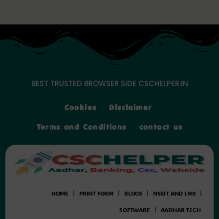
Skip
to
content
BEST TRUSTED BROWSER SIDE CSCHELPER.IN
Cookies
Disclaimer
Terms and Conditions
contact us
HOME
PRINT FORM
BLOGS
NSEIT AND LMS
SOFTWARE
AADHAR TECH