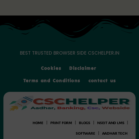
Skip
to
content
BEST TRUSTED BROWSER SIDE CSCHELPER.IN
Cookies
Disclaimer
Terms and Conditions
contact us
HOME
PRINT FORM
BLOGS
NSEIT AND LMS
SOFTWARE
AADHAR TECH