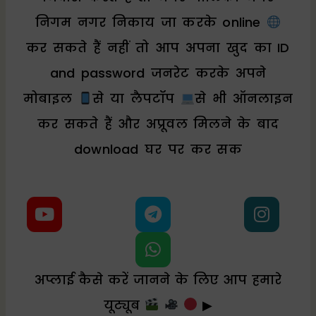
निगम नगर निकाय जा करके online
कर सकते हैं नहीं तो आप अपना खुद का ID
and password जनरेट करके अपने
मोबाइल
से या लैपटॉप
से भी ऑनलाइन
कर सकते हैं और अप्रूवल मिलने के बाद
download घर पर कर सक
Y
T
W
I
o
e
h
n
u
l
a
s
t
e
t
t
u
g
s
a
अप्लाई कैसे करें जानने के लिए आप हमारे
b
r
a
g
यूट्यूब
▶
e
a
p
r