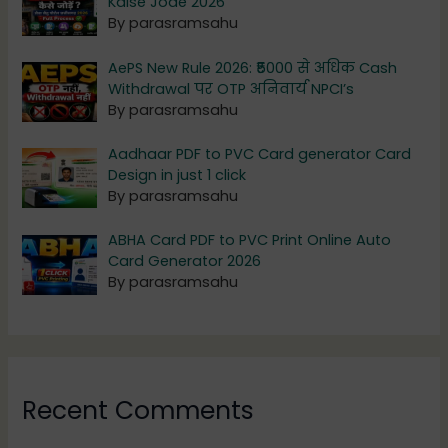
Kaise Jode 2026
By parasramsahu
AePS New Rule 2026: ₹5000 से अधिक Cash
Withdrawal पर OTP अनिवार्य NPCI’s
By parasramsahu
Aadhaar PDF to PVC Card generator Card
Design in just 1 click
By parasramsahu
ABHA Card PDF to PVC Print Online Auto
Card Generator 2026
By parasramsahu
Recent Comments