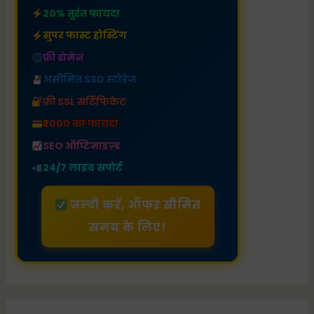
20% तुरंत फायदा
सुपर फास्ट होस्टिंग
फ्री डोमेन
असीमित SSD स्टोरेज
फ्री SSL सर्टिफिकेट
₹2000 का फायदा
SEO ऑप्टिमाइज़्ड
24/7 लाइव सपोर्ट
जल्दी करें, ऑफर सीमित
समय के लिए!