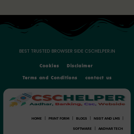
Skip
to
content
BEST TRUSTED BROWSER SIDE CSCHELPER.IN
Cookies
Disclaimer
Terms and Conditions
contact us
HOME
PRINT FORM
BLOGS
NSEIT AND LMS
SOFTWARE
AADHAR TECH