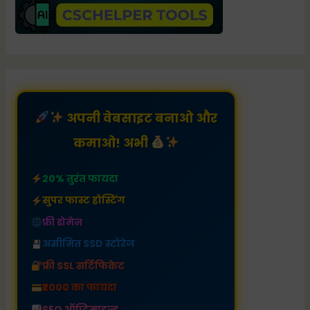
अपनी वेबसाइट बनाओ और
कमाओ! अभी
20% तुरंत फायदा
सुपर फास्ट होस्टिंग
फ्री डोमेन
असीमित SSD स्टोरेज
फ्री SSL सर्टिफिकेट
₹2000 का फायदा
SEO ऑप्टिमाइज़्ड