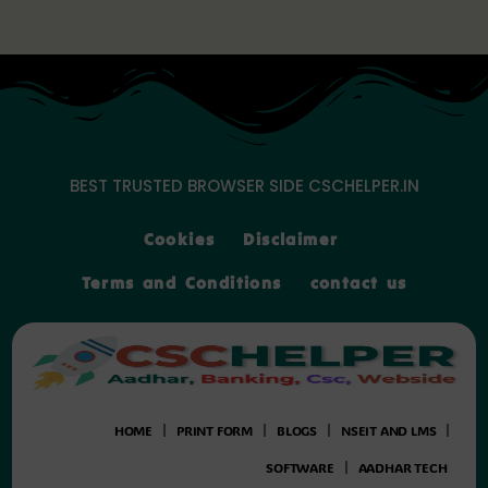
Skip
to
content
BEST TRUSTED BROWSER SIDE CSCHELPER.IN
Cookies
Disclaimer
Terms and Conditions
contact us
HOME
PRINT FORM
BLOGS
NSEIT AND LMS
SOFTWARE
AADHAR TECH