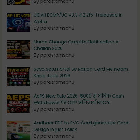
By parasramsahu
UIDAI! ECMP/UC v3.3.4.2.215-1 released in
Alpha
By parasramsahu
Name Change Gazette Notification e-
Challan 2026
By parasramsahu
Seva Setu Portal Se Ration Card Me Naam
Kaise Jode 2026
By parasramsahu
AePS New Rule 2026: ₹5000 से अधिक Cash
Withdrawal पर OTP अनिवार्य NPCI’s
By parasramsahu
Aadhaar PDF to PVC Card generator Card
Design in just 1 click
By parasramsahu