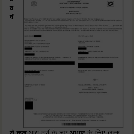
व
र्ष
से कम
आयु वर्ग के नए
आधार
के लिए जन्म