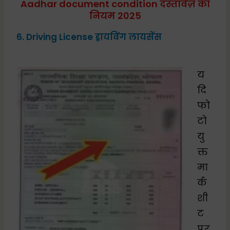
Aadhar document condition दस्तावेज़ का
नियम 2025
6. Driving License ड्रायविंग लायसेंस
य
दि
फो
टो
यु
क्त
मा
र्क
शी
ट
पर