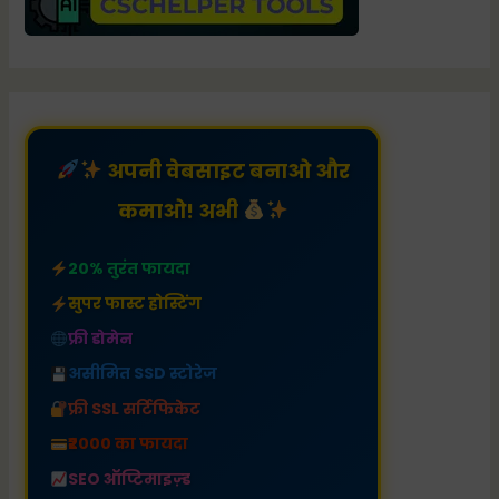
अपनी वेबसाइट बनाओ और
कमाओ! अभी
20% तुरंत फायदा
सुपर फास्ट होस्टिंग
फ्री डोमेन
असीमित SSD स्टोरेज
फ्री SSL सर्टिफिकेट
₹2000 का फायदा
SEO ऑप्टिमाइज़्ड