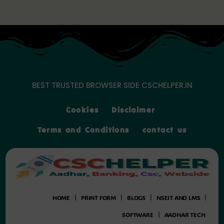
Skip
to
content
BEST TRUSTED BROWSER SIDE CSCHELPER.IN
Cookies
Disclaimer
Terms and Conditions
contact us
HOME
PRINT FORM
BLOGS
NSEIT AND LMS
SOFTWARE
AADHAR TECH