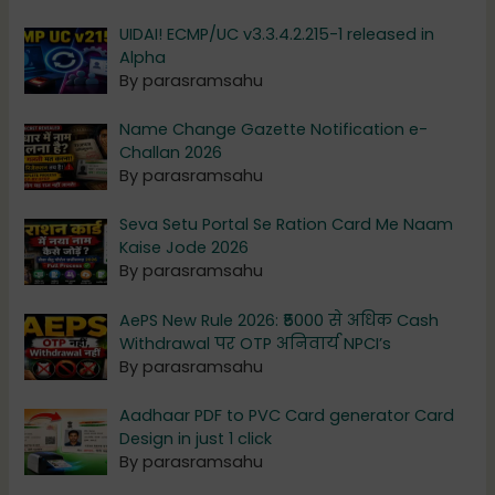
UIDAI! ECMP/UC v3.3.4.2.215-1 released in
Alpha
By parasramsahu
Name Change Gazette Notification e-
Challan 2026
By parasramsahu
Seva Setu Portal Se Ration Card Me Naam
Kaise Jode 2026
By parasramsahu
AePS New Rule 2026: ₹5000 से अधिक Cash
Withdrawal पर OTP अनिवार्य NPCI’s
By parasramsahu
Aadhaar PDF to PVC Card generator Card
Design in just 1 click
By parasramsahu