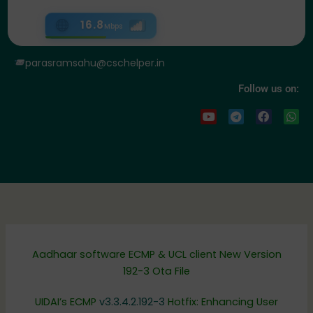
16.8
Mbps
parasramsahu@cschelper.in
Follow us on:
Y
T
F
W
o
e
a
h
u
l
c
a
t
e
e
t
u
g
b
s
b
r
o
a
e
a
o
p
m
k
p
Aadhaar software ECMP & UCL client New Version
192-3 Ota File
UIDAI’s ECMP
v3.3.4.2.192-3
Hotfix: Enhancing User