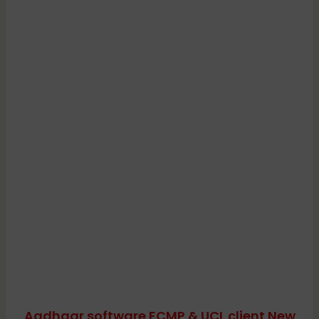
Aadhaar software ECMP & UCL client New