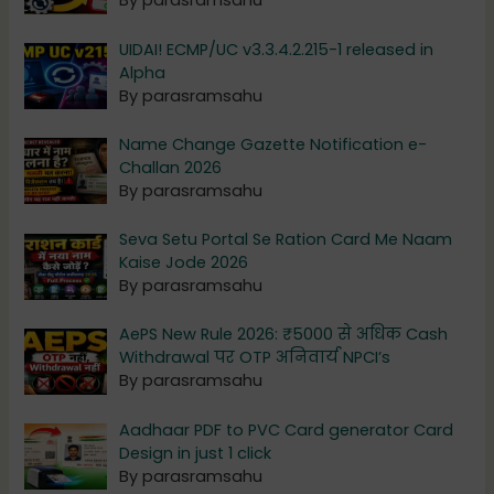
By parasramsahu
UIDAI! ECMP/UC v3.3.4.2.215-1 released in
Alpha
By parasramsahu
Name Change Gazette Notification e-
Challan 2026
By parasramsahu
Seva Setu Portal Se Ration Card Me Naam
Kaise Jode 2026
By parasramsahu
AePS New Rule 2026: ₹5000 से अधिक Cash
Withdrawal पर OTP अनिवार्य NPCI’s
By parasramsahu
Aadhaar PDF to PVC Card generator Card
Design in just 1 click
By parasramsahu