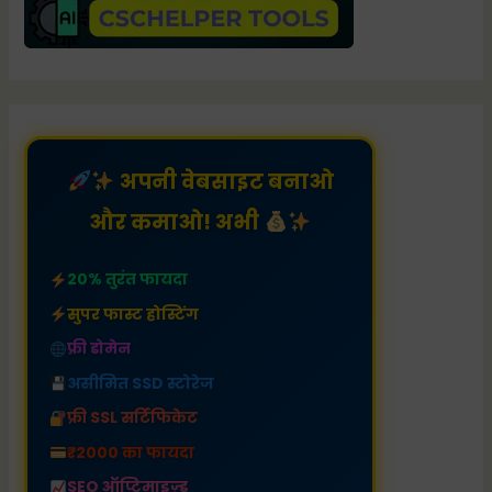
अपनी वेबसाइट बनाओ
और कमाओ! अभी
20% तुरंत फायदा
सुपर फास्ट होस्टिंग
फ्री डोमेन
असीमित SSD स्टोरेज
फ्री SSL सर्टिफिकेट
₹2000 का फायदा
SEO ऑप्टिमाइज़्ड