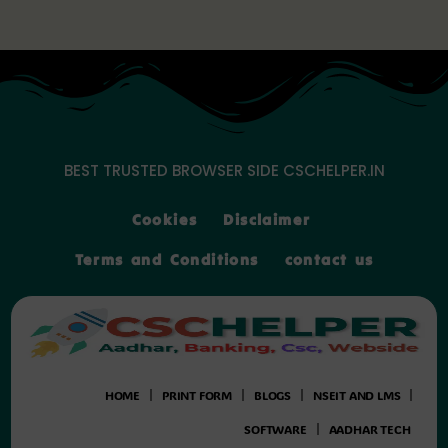
Skip
to
content
BEST TRUSTED BROWSER SIDE CSCHELPER.IN
Cookies
Disclaimer
Terms and Conditions
contact us
HOME
PRINT FORM
BLOGS
NSEIT AND LMS
SOFTWARE
AADHAR TECH