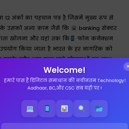
 12 अंकों का पहचान पत्र है जिसमें मुख्य रूप से
के उसको अन्य काम जैसे कि
banking सेक्टर
ाता खोलना और यहां तक ​​कि
फोन कनेक्शन
ें उपयोग किया जाता है भारत के हर नागरिक को
है इसके बगैर आप बहुत सारे योजनाओं का लाभ
Welcome!
हीं ले पाएंगे
हमारे पास हैं डिजिटल समाधान की नवीनतम Technology।
Aadhaar, BC,और CSC सब यही पर !
eva kendra near
haar center,
aar center
ation, aadhaar