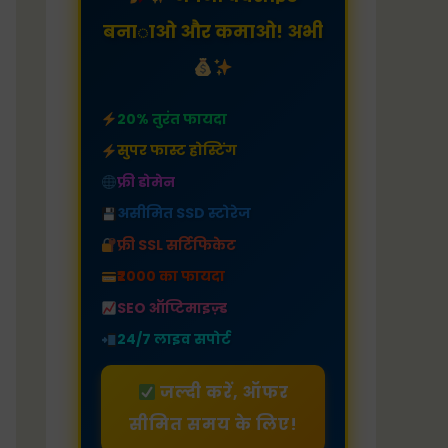
बनाओ और कमाओ! अभी
20% तुरंत फायदा
सुपर फास्ट होस्टिंग
फ्री डोमेन
असीमित SSD स्टोरेज
फ्री SSL सर्टिफिकेट
₹2000 का फायदा
SEO ऑप्टिमाइज़्ड
24/7 लाइव सपोर्ट
जल्दी करें, ऑफर
सीमित समय के लिए!