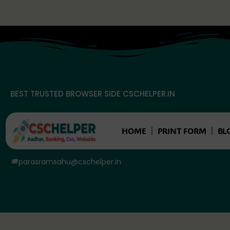
Skip
to
content
BEST TRUSTED BROWSER SIDE CSCHELPER.IN
HOME
PRINT FORM
BL
parasramsahu@cschelper.in