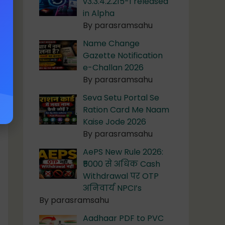
v3.3.4.2.215-1 released
in Alpha
By parasramsahu
Name Change
Gazette Notification
e-Challan 2026
By parasramsahu
Seva Setu Portal Se
Ration Card Me Naam
Kaise Jode 2026
By parasramsahu
AePS New Rule 2026:
₹5000 से अधिक Cash
Withdrawal पर OTP
अनिवार्य NPCI’s
By parasramsahu
Aadhaar PDF to PVC