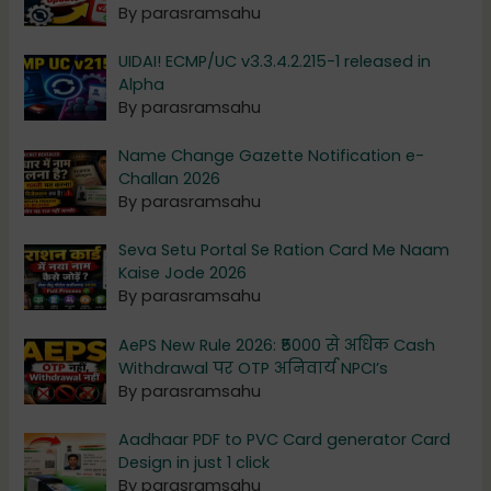
By parasramsahu
UIDAI! ECMP/UC v3.3.4.2.215-1 released in
Alpha
By parasramsahu
Name Change Gazette Notification e-
Challan 2026
By parasramsahu
Seva Setu Portal Se Ration Card Me Naam
Kaise Jode 2026
By parasramsahu
AePS New Rule 2026: ₹5000 से अधिक Cash
Withdrawal पर OTP अनिवार्य NPCI’s
By parasramsahu
Aadhaar PDF to PVC Card generator Card
Design in just 1 click
By parasramsahu