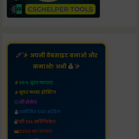
अपनी वेबसाइट बनाओ और
कमाओ! अभी
20% तुरंत फायदा
सुपर फास्ट होस्टिंग
फ्री डोमेन
असीमित SSD स्टोरेज
फ्री SSL सर्टिफिकेट
₹2000 का फायदा