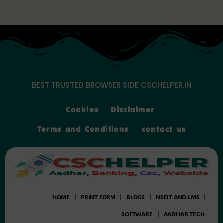
Skip
to
content
BEST TRUSTED BROWSER SIDE CSCHELPER.IN
Cookies
Disclaimer
Terms and Conditions
contact us
HOME
PRINT FORM
BLOGS
NSEIT AND LMS
SOFTWARE
AADHAR TECH