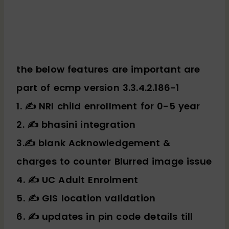
the below features are important are
part of ecmp version 3.3.4.2.186-1
1. ✍️ NRI child enrollment for 0-5 year
2. ✍️ bhasini integration
3.✍️ blank Acknowledgement &
charges to counter Blurred image issue
4. ✍️ UC Adult Enrolment
5. ✍️ GIS location validation
6. ✍️ updates in pin code details till