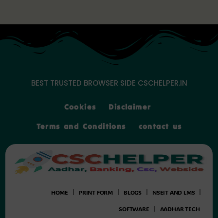
Skip
to
content
BEST TRUSTED BROWSER SIDE CSCHELPER.IN
Cookies
Disclaimer
Terms and Conditions
contact us
HOME
PRINT FORM
BLOGS
NSEIT AND LMS
SOFTWARE
AADHAR TECH