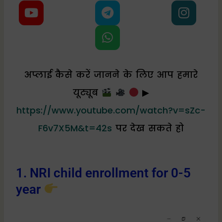
Y
T
W
I
o
e
h
n
u
l
a
s
t
e
t
t
u
g
s
a
b
r
a
g
अप्लाई कैसे करें जानने के लिए आप हमारे
e
a
p
r
m
p
a
यूट्यूब
▶
m
https://www.youtube.com/watch?v=sZc-
F6v7X5M&t=42s
पर देख सकते हो
1. NRI child enrollment for 0-5
year