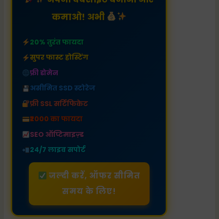
कमाओ! अभी
20% तुरंत फायदा
सुपर फास्ट होस्टिंग
फ्री डोमेन
असीमित SSD स्टोरेज
फ्री SSL सर्टिफिकेट
₹2000 का फायदा
SEO ऑप्टिमाइज़्ड
24/7 लाइव सपोर्ट
जल्दी करें, ऑफर सीमित
समय के लिए!