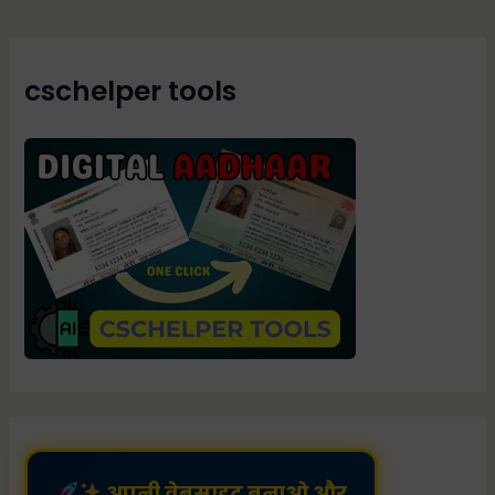
cschelper tools
अपनी वेबसाइट बनाओ और