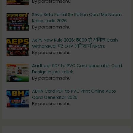
By parasramsahu
Seva Setu Portal Se Ration Card Me Naam
Kaise Jode 2026
By parasramsahu
AePS New Rule 2026: ₹5000 से अधिक Cash
Withdrawal पर OTP अनिवार्य NPCI’s
By parasramsahu
Aadhaar PDF to PVC Card generator Card
Design in just 1 click
By parasramsahu
ABHA Card PDF to PVC Print Online Auto
Card Generator 2026
By parasramsahu