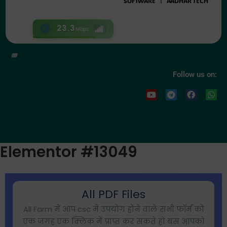
SOFTWARE
AADHAR TECH
23.3
Mbps
parasramsahu@cschelper.in
Follow us on:
Y
T
F
W
o
e
a
h
u
l
c
a
t
e
e
t
u
g
b
s
b
r
o
a
e
a
o
p
Elementor #13049
m
k
p
All PDF Files
All Farm में आप csc में उपयोग होने वाले सभी फॉर्म को
एक जगह एक क्लिक में प्राप्त कर सकते हो बस आपको