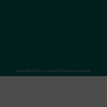
About Us
Disclaimer
Privacy Policy
Terms and Conditions
Contact Us
Cookies
Return and Refund Policy
Copyright © 2026 cschelper | Powered by cschelper